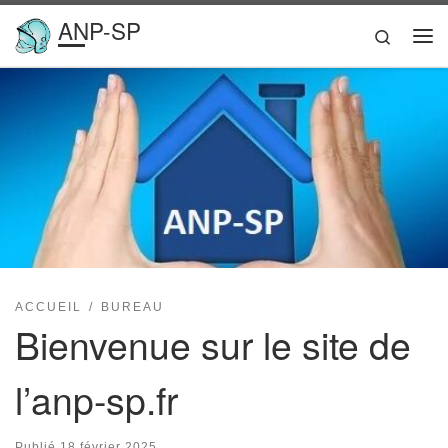
ANP-SP
Passer au contenu
Search
Me
ACCUEIL
BUREAU
Bienvenue sur le site de
l’anp-sp.fr
Publié
18 février 2025