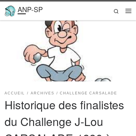
ANP-SP
Passer au contenu
Search
Me
ACCUEIL
ARCHIVES
CHALLENGE CARSALADE
Historique des finalistes
du Challenge J-Lou