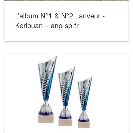
L’album N°1 & N°2 Lanveur -
Kerlouan – anp-sp.fr
TOULOUSE 1996 Bernard GAILLARD. J Paul GUILMAIN.
Jean PETIT. (Civray 86) TOULOUSE 1997 Jacques
ROUAIX. Alain PIQUEPE. Alain CAZENEUVE. (Toulouse 31)
ALES 1998 Henri CAVALIER. X . X. (Lédignan 30) ILE
de la REUNION 1999 Bernard GAILLARD. J Paul
GUILMAIN. SOZEAU. (Civray 86) TOULOUSE 2000 Francis
BELMONTE. J Michel DARNISE. […]