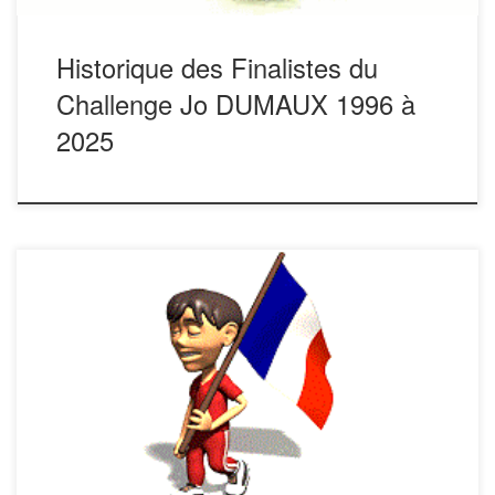
Historique des Finalistes du
Challenge Jo DUMAUX 1996 à
2025
Historique des différents Champions de France TOULOUSE
1996 Jacques ROUAIX. Francis BELMONTE. Alain
CAZENEUVE. (Toulouse 31) TOULOUSE 1997 TERME.
DONNEZ. GLORIES. (Carmaux 81) ALES 1998 Daniel
CHAUVET. Jean Denis CHAPDANIEL. CORNUT. (Serverette
48) ILE de la REUNION 1999 David CARETTE. LACLOTTE
DORIO. (Isle Jourdain 32) TOULOUSE 2000 Roger
DINOIA. Robert […]