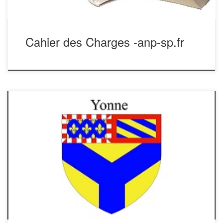
Cahier des Charges -anp-sp.fr
Les Champions de France 2023 Jérôme LOUBIC- Jacques
DIMARCO- Patrick LOUBIC (du Lot et Garonne) Merci à
Frédéric PAYSAN pour la réalisation des photos dans cet
Album Résultats et Finales Resultats-No-2-1Télécharger
26eme-CHAMPIONNAT-DE-FRANCE-DE-PETANQUE-
SAPEURSTélécharger Ce dernier va se mesurer à des
participants qui viennent de toute la France, dont deux
équipes […]