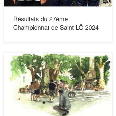
Résultats du 27ème
Championnat de Saint LÔ 2024
TOULOUSE 1996 Joël TROY. DARODES. JULIE.
(Bordeaux 33) TOULOUSE 1997 Christian POMMIER.
X . X . (Nérac 47) ALES 1998 Rolland GAUTHIER.
X . X . (Alès 30) ILE de la REUNION 1999
Jocelyn MYRTHO. BUCHE. PARDELY. (La Réunion 974)
TOULOUSE 2000 LAVESQUE. X . X . (Velleron
84) VELLERON […]