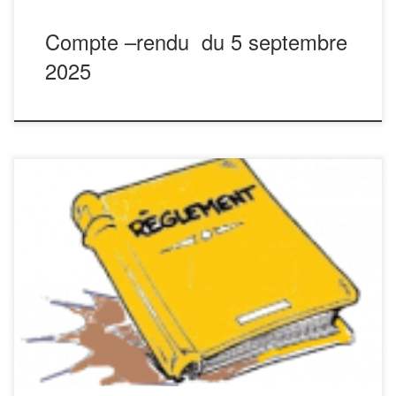
Compte –rendu du 5 septembre
2025
REGLEMENT Art 1 : LeChampionnat National de Pétanque
des Sapeurs-Pompiers(Challenges Gérard JAMBOU et
Christian RIVIERE) est réservé aux Sapeurs-Pompiers
professionnels, volontaires, actifs et anciens (retraités et
vétérans), jeunes sapeurs-pompiers ainsi qu’aux
Personnels AdministratifsTechniques et Spécialisés (PATS).
Tout joueur devra posséder une assurance individuelle. Il
faut être adhérent à l’Union Départementale de […]