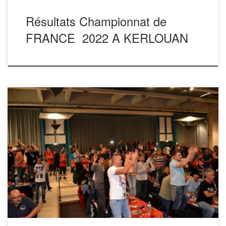
Résultats Championnat de
FRANCE 2022 A KERLOUAN
En attente de remplacement Album BEDARRIDES 2016 En
attente de remplacement Album BEDARRIDES Le Mardi 06
Septembre 2016 Samedi 3 et dimanche 4 septembre,
l’Amicale des Sapeurs Pompiers, sous la direction d’Eric
Parreno, président du comité d’organisation, en partenariat
avec la mairie de Bédarrides et de l’Union Départementale
des sapeurs-pompiers […]