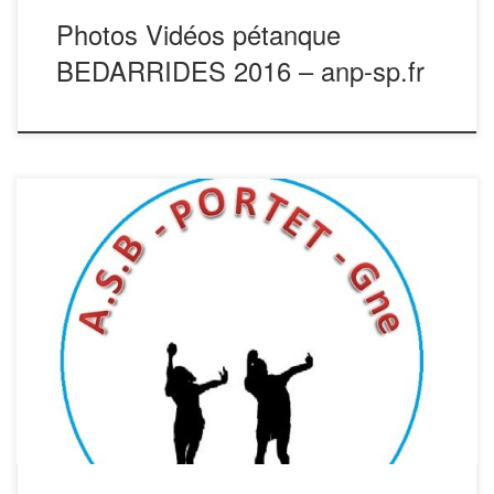
Photos Vidéos pétanque
BEDARRIDES 2016 – anp-sp.fr
Clique sur l’album Photos BOULES LYONNAISES Les
Toulousains maitres chez eux Le 2è tournoi interrégional de
boules lyonnaises a tenu ses promesses. 24 équipes
venues de départements lointains (Ain, Ariège, Ardèche,
Drôme, Corrèze, Loire, Rhône, Isère, Savoie, Hérault, Lot,
Haute Garonne) ont participées à la réussite de cette
manifestation.Le cadre […]