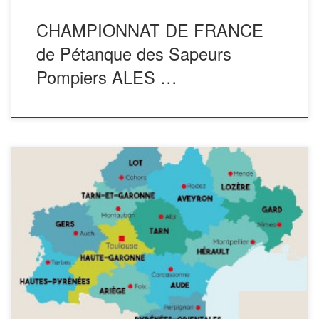
CHAMPIONNAT DE FRANCE
de Pétanque des Sapeurs
Pompiers ALES …
Voir l’album
https://public.joomeo.com/albums/60bb3e0aac78f BOULES
LYONNAISESPremière réussie pour les Sapeurs-Pompiers
L’Amicale des Sapeurs-Pompiers de Toulouse Lougnon et
l’U.D.S.P 31 ont réussi leur pari.Seize équipes venues des
départements Ain, Ardèche, Drôme, Haute Garonne, Isère,
Loire, Lot, Rhône, Savoie et Tarn ont animé le boulodrome
Victor Garcia.Evidemment le résultat sportif était recherché
par […]