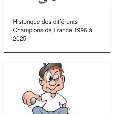
Historique des différents
Champions de France 1996 à
2025
Historique des finalistes du Challenge J Lou CARSALADE
TOULOUSE 1996 NEGRE. LATGE. COUBES. (Mazamet
81) TOULOUSE 1997 GRANJON. ANDRE. BRUNEL.
(Valréas 84) ALES 1998 ROLLAND. X . X .
(L’Argentière 05) ILE de la REUNION 1999 Thierry
SOLANA. TOMEO. LAGARDE. (Varilhes 09) TOULOUSE
2000 Laurent FOUILHAC. Alain VIGUIER. LAVAL. (St […]