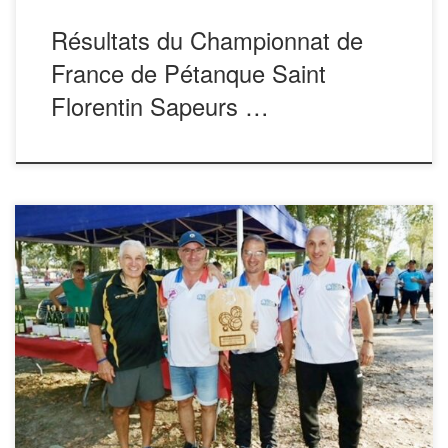
Résultats du Championnat de
France de Pétanque Saint
Florentin Sapeurs …
L’Open pétanque disputé lors du Congrès National
des Sapeurs-Pompiers basé sur 32 équipes fut une réussite
pour une première. Grace à l’investissement de
l’UDSP 31 et de sa commission des sports, tous les acteurs
présents ont apprécié cette innovation. Un seul regret
est venu ternir légèrement le […]