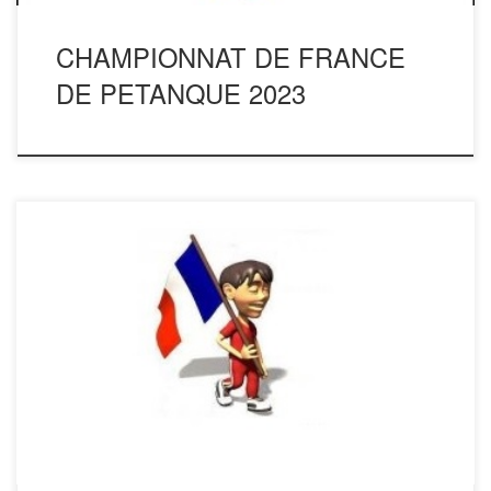
CHAMPIONNAT DE FRANCE
DE PETANQUE 2023
Je suis dans l’attente de remettre l’album sur une nouvelle
application (merci de votre patience) Vos Résultats Voir
l’Album https://www.anp-sp.fr/lalbum-n2-lanveur-kerlouan/
GUILLON CARTIER SIMON L’INDRE DEJOUE TOUS
LES PRONOSTICS ! Le Finistère a accueilli le 25è
championnat de France de pétanque des Sapeurs-
Pompiers. L’amicale de Lesneven et l’UDSP 29 n’ont lésinés
[…]