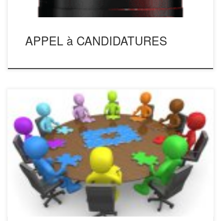
APPEL à CANDIDATURES
COMMISSION NATIONALE DE PETANQUE DES SAPEURS
POMPIERS PRESIDENT: Claude RIVERE DE CARLES 28
avenue de la Gare 09700 SAVERDUN 05 61 67 84 77
(domicile) 06 60 71 91 00. Mail : Claude. SECRETAIRE.
Patrick LOUBIC 3 chemin de LADEVEZE 47600 NERAC 05
47 36 20 25 (domicile) 06 81 71 […]