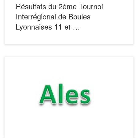
Résultats du 2ème Tournoi
Interrégional de Boules
Lyonnaises 11 et …
Résultats Principaux résultats du
championnat qui s’est déroulé à Alès les 6, 7 et 8
Septembre 2019. Consulter sur le site le parcours et les
résultats par équipe. Championnat de France : Challenge
Christian RIVIERE Champions : Christophe LE FUR.
Benjamin LE BLOA. Lionel LADAN (Lesneve }} 29) – […]