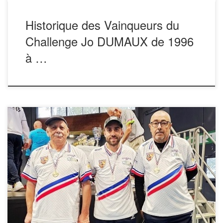
Historique des Vainqueurs du
Challenge Jo DUMAUX de 1996
à …
Les Champions de France 2024 Patrick LOUBIC. Jérôme
LOUBIC. Jacques DEMARCO (Nérac 47) Pour télécharger
une photo clique droit sur l’image ouvrir dans un nouvel
onglet (ou enregistrer l’image sous) Résultats des 4
concours Tableau ci dessous