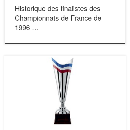
Historique des finalistes des
Championnats de France de
1996 …
Historique des Vainqueurs du Challenge Jo DUMAUX
TOULOUSE 1996 TERME. DONEZ. GLORIES. (Carmaux
81) TOULOUSE 1997 CURCULOS. X . X . (Sabres
40) ALES 1998 PAYET. X . X. (Alès 30) ILE de la
REUNION 1999 Claude RIVERE DE CARLES. Pierre
DARIES. Christian BADEE. (Toulouse – St Béat 31)
TOULOUSE […]