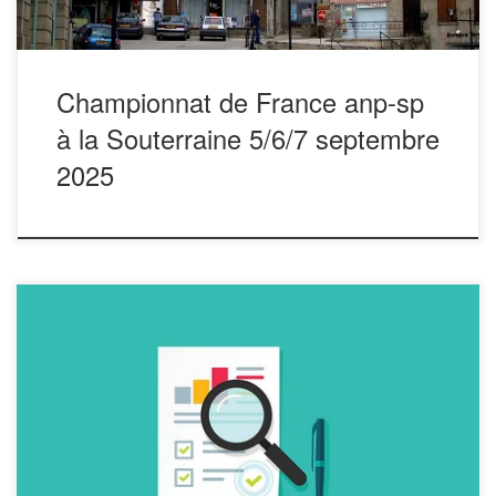
Championnat de France anp-sp
à la Souterraine 5/6/7 septembre
2025
Commission Nationale de Pétanque Réunion du 8 Février
2025 Présents : Claude RIVERE DE CARLES (31).
Thierry SOLANA (09). Vincent PASCUAL (33). Roland
GAUTHIER (30). Philippe BLANCHARD (65). Comité
organisation 23 : CHOPLIN Anthony (Vice-Président
UDSP 23). LAFRIQUE Laurent. BOURCY Xavier.
LAMARDELLE Cédric. MARCHAND Nathalie. LAFRIQUE