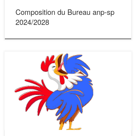
Composition du Bureau anp-sp
2024/2028
TOULOUSE 1996 PARDO. DUCING. DESPUJOLS.
(Bordeaux 33) TOULOUSE 1997 FERRE. FOURAR.
MOURGUES. (La Grand Combe 30) ALES 1998 Patrick
LOUBIC. Christian POMMIER. Jacques DI MARCO. (Nérac
47) ILE de la REUNION 1999 PIERRE. BERBILLE.
CASSAGNE. (Pissos 40) TOULOUSE 2000 Claude RIVERE
DE CARLES. Jacques ROUAIX. Alain CAZENEUVE.
(Toulouse 31) VELLERON […]