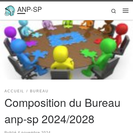
ANP-SP
Passer au contenu
Search
Me
ACCUEIL
BUREAU
Composition du Bureau
anp-sp 2024/2028
Publié
4 novembre 2024